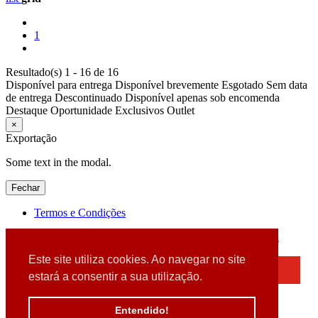
1
Resultado(s) 1 - 16 de 16
Disponível para entrega
Disponível brevemente
Esgotado
Sem data
de entrega
Descontinuado
Disponível apenas sob encomenda
Destaque
Oportunidade
Exclusivos
Outlet
×
Exportação
Some text in the modal.
Fechar
Termos e Condições
2026 © DATABOX - Informática, S.A. |
Criado por
Alidata
Este site utiliza cookies. Ao navegar no site
×
estará a consentir a sua utilização.
Detectamos que está a usar um browser desatualizado
Por favor, atualize o seu browser
Entendido!
para garantir uma melhor experiência.