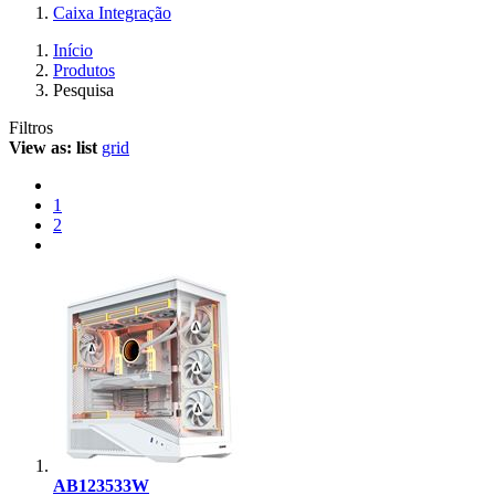
Caixa Integração
Início
Produtos
Pesquisa
Filtros
View as:
list
grid
1
2
AB123533W