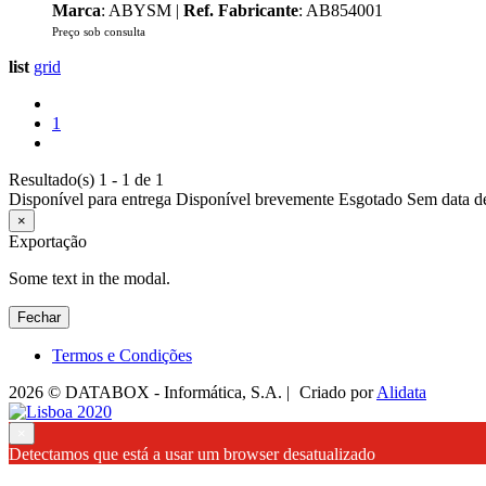
Marca
: ABYSM |
Ref. Fabricante
: AB854001
Preço sob consulta
list
grid
1
Resultado(s) 1 - 1 de 1
Disponível para entrega
Disponível brevemente
Esgotado
Sem data d
×
Exportação
Some text in the modal.
Fechar
Termos e Condições
2026 © DATABOX - Informática, S.A. |
Criado por
Alidata
×
Detectamos que está a usar um browser desatualizado