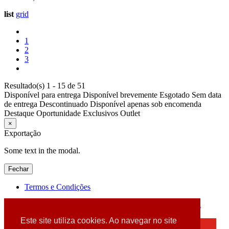
list
grid
1
2
3
Resultado(s) 1 - 15 de 51
Disponível para entrega
Disponível brevemente
Esgotado
Sem data
de entrega
Descontinuado
Disponível apenas sob encomenda
Destaque
Oportunidade
Exclusivos
Outlet
×
Exportação
Some text in the modal.
Fechar
Termos e Condições
2026 © DATABOX - Informática, S.A. |
Criado por
Alidata
Este site utiliza cookies. Ao navegar no site
×