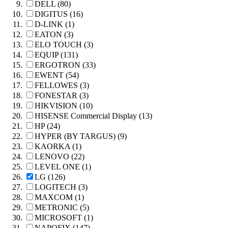
DELL (80)
DIGITUS (16)
D-LINK (1)
EATON (3)
ELO TOUCH (3)
EQUIP (131)
ERGOTRON (33)
EWENT (54)
FELLOWES (3)
FONESTAR (3)
HIKVISION (10)
HISENSE Commercial Display (13)
HP (24)
HYPER (BY TARGUS) (9)
KAORKA (1)
LENOVO (22)
LEVEL ONE (1)
LG (126)
LOGITECH (3)
MAXCOM (1)
METRONIC (5)
MICROSOFT (1)
NAPOFIX (147)