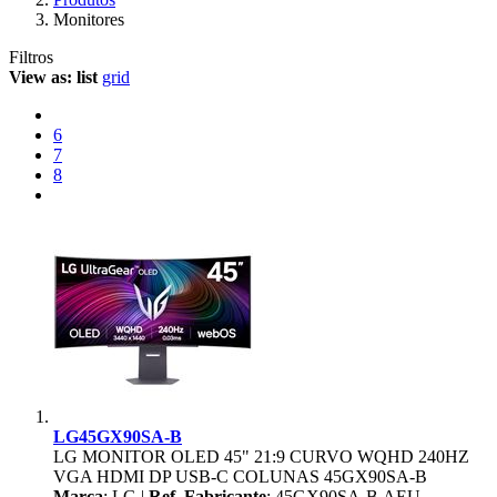
Monitores
Filtros
View as:
list
grid
6
7
8
LG45GX90SA-B
LG MONITOR OLED 45" 21:9 CURVO WQHD 240HZ
VGA HDMI DP USB-C COLUNAS 45GX90SA-B
Marca
: LG |
Ref. Fabricante
: 45GX90SA-B.AEU