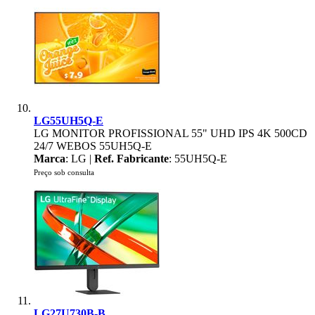
LG55UH5Q-E
LG MONITOR PROFISSIONAL 55" UHD IPS 4K 500CD
24/7 WEBOS 55UH5Q-E
Marca
: LG |
Ref. Fabricante
: 55UH5Q-E
Preço sob consulta
LG27U730B-B