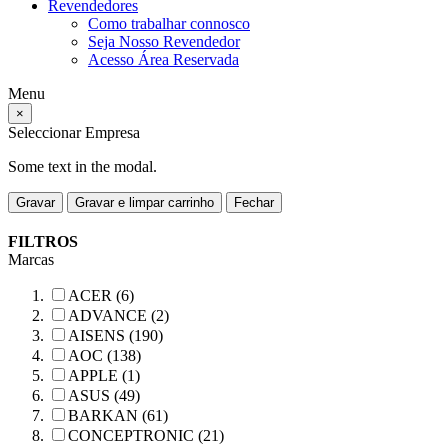
Revendedores
Como trabalhar connosco
Seja Nosso Revendedor
Acesso Área Reservada
Menu
×
Seleccionar Empresa
Some text in the modal.
Gravar
Gravar e limpar carrinho
Fechar
FILTROS
Marcas
ACER (6)
ADVANCE (2)
AISENS (190)
AOC (138)
APPLE (1)
ASUS (49)
BARKAN (61)
CONCEPTRONIC (21)