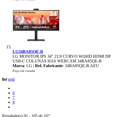
LG34BA85QE-B
LG MONITOR IPS 34" 21:9 CURVO WQHD HDMI DP
USB-C COLUNAS HAS WEBCAM 34BA85QE-B
Marca
: LG |
Ref. Fabricante
: 34BA85QE-B.AEU
Preço sob consulta
list
grid
6
7
8
Resultado(s) 91 - 105 de 107