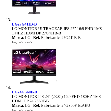
LG27G411B-B
LG MONITOR ULTRAGEAR IPS 27" 16:9 FHD 1MS
144HZ HDMI DP 27G411B-B
Marca
: LG |
Ref. Fabricante
: 27G411B-B
Preço sob consulta
LG24GS60F-B
LG MONITOR IPS 24" (23.8") 16:9 FHD 180HZ 1MS
HDMI DP 24GS60F-B
Marca
: LG |
Ref. Fabricante
: 24GS60F-B.AEU
Preço sob consulta