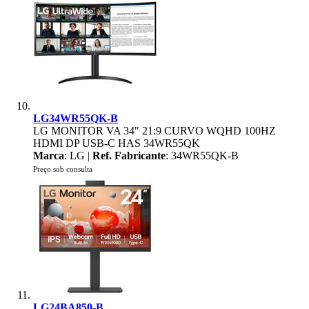
LG34WR55QK-B
LG MONITOR VA 34" 21:9 CURVO WQHD 100HZ
HDMI DP USB-C HAS 34WR55QK
Marca
: LG |
Ref. Fabricante
: 34WR55QK-B
Preço sob consulta
LG24BA850-B