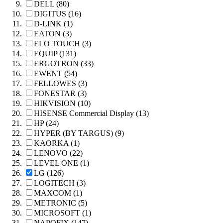
DELL (80)
DIGITUS (16)
D-LINK (1)
EATON (3)
ELO TOUCH (3)
EQUIP (131)
ERGOTRON (33)
EWENT (54)
FELLOWES (3)
FONESTAR (3)
HIKVISION (10)
HISENSE Commercial Display (13)
HP (24)
HYPER (BY TARGUS) (9)
KAORKA (1)
LENOVO (22)
LEVEL ONE (1)
LG (126)
LOGITECH (3)
MAXCOM (1)
METRONIC (5)
MICROSOFT (1)
NAPOFIX (147)