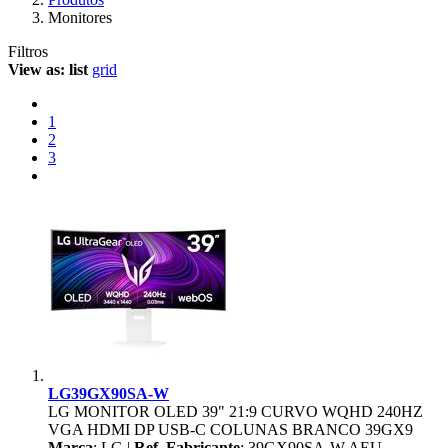
Monitores
Filtros
View as:
list
grid
1
2
3
LG39GX90SA-W
LG MONITOR OLED 39" 21:9 CURVO WQHD 240HZ
VGA HDMI DP USB-C COLUNAS BRANCO 39GX9
Marca
: LG |
Ref. Fabricante
: 39GX90SA-W.AEU