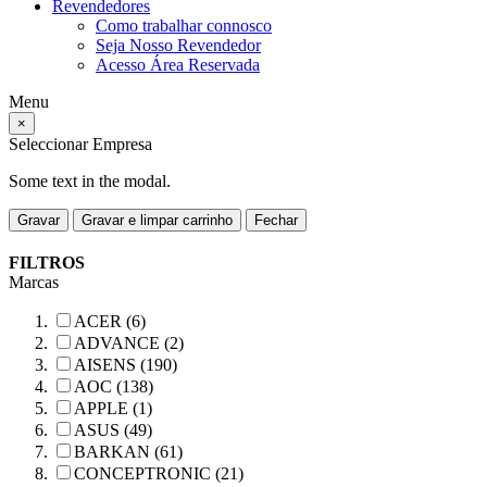
Revendedores
Como trabalhar connosco
Seja Nosso Revendedor
Acesso Área Reservada
Menu
×
Seleccionar Empresa
Some text in the modal.
Gravar
Gravar e limpar carrinho
Fechar
FILTROS
Marcas
ACER (6)
ADVANCE (2)
AISENS (190)
AOC (138)
APPLE (1)
ASUS (49)
BARKAN (61)
CONCEPTRONIC (21)