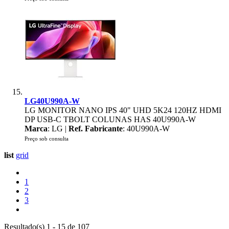
LG40U990A-W
LG MONITOR NANO IPS 40" UHD 5K24 120HZ HDMI
DP USB-C TBOLT COLUNAS HAS 40U990A-W
Marca
: LG |
Ref. Fabricante
: 40U990A-W
Preço sob consulta
list
grid
1
2
3
Resultado(s) 1 - 15 de 107