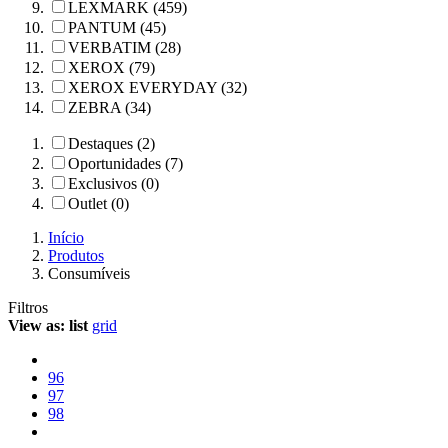
LEXMARK (459)
PANTUM (45)
VERBATIM (28)
XEROX (79)
XEROX EVERYDAY (32)
ZEBRA (34)
Destaques (2)
Oportunidades (7)
Exclusivos (0)
Outlet (0)
Início
Produtos
Consumíveis
Filtros
View as:
list
grid
96
97
98