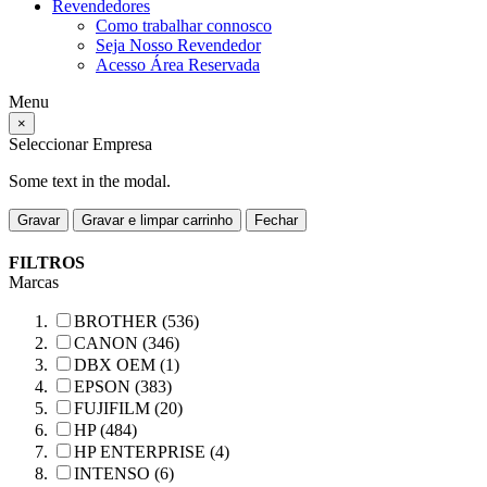
Revendedores
Como trabalhar connosco
Seja Nosso Revendedor
Acesso Área Reservada
Menu
×
Seleccionar Empresa
Some text in the modal.
Gravar
Gravar e limpar carrinho
Fechar
FILTROS
Marcas
BROTHER (536)
CANON (346)
DBX OEM (1)
EPSON (383)
FUJIFILM (20)
HP (484)
HP ENTERPRISE (4)
INTENSO (6)