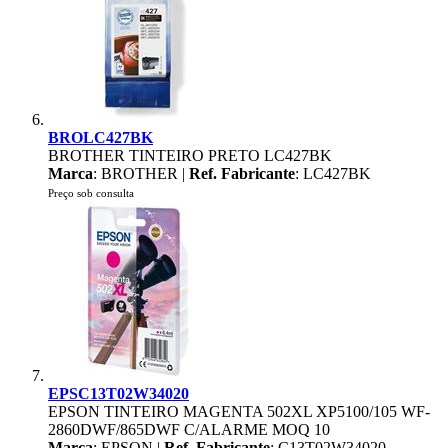
BROLC427BK
BROTHER TINTEIRO PRETO LC427BK
Marca
: BROTHER |
Ref. Fabricante
: LC427BK
Preço sob consulta
EPSC13T02W34020
EPSON TINTEIRO MAGENTA 502XL XP5100/105 WF-
2860DWF/865DWF C/ALARME MOQ 10
Marca
: EPSON |
Ref. Fabricante
: C13T02W34020