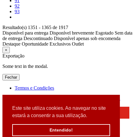
91
92
93
Resultado(s) 1351 - 1365 de 1917
Disponível para entrega
Disponível brevemente
Esgotado
Sem data
de entrega
Descontinuado
Disponível apenas sob encomenda
Destaque
Oportunidade
Exclusivos
Outlet
×
Exportação
Some text in the modal.
Fechar
Termos e Condições
2026 © DATABOX - Informática, S.A. |
Criado por
Alidata
Este site utiliza cookies. Ao navegar no site
×
estará a consentir a sua utilização.
Detectamos que está a usar um browser desatualizado
Por favor, atualize o seu browser
Entendido!
para garantir uma melhor experiência.