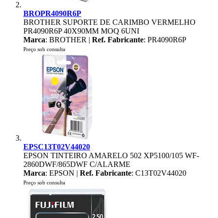
BROPR4090R6P
BROTHER SUPORTE DE CARIMBO VERMELHO
PR4090R6P 40X90MM MOQ 6UNI
Marca
: BROTHER |
Ref. Fabricante
: PR4090R6P
Preço sob consulta
EPSC13T02V44020
EPSON TINTEIRO AMARELO 502 XP5100/105 WF-
2860DWF/865DWF C/ALARME
Marca
: EPSON |
Ref. Fabricante
: C13T02V44020
Preço sob consulta