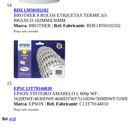
BDE1J050102102
BROTHER 8 ROLOS ETIQUETAS TERMICAS
BRANCO 102MMX50MM
Marca
: BROTHER |
Ref. Fabricante
: BDE1J050102102
Preço sob consulta
EPSC13T79144010
EPSON TINTEIRO AMARELO L 800p WF-
5620DWF/4630DWF/4640DTWF/5110DW/5690DWF/519
Marca
: EPSON |
Ref. Fabricante
: C13T79144010
Preço sob consulta
list
grid