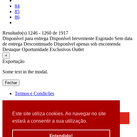
84
85
86
Resultado(s) 1246 - 1260 de 1917
Disponível para entrega
Disponível brevemente
Esgotado
Sem data
de entrega
Descontinuado
Disponível apenas sob encomenda
Destaque
Oportunidade
Exclusivos
Outlet
×
Exportação
Some text in the modal.
Fechar
Termos e Condições
2026 © DATABOX - Informática, S.A. |
Criado por
Alidata
Este site utiliza cookies. Ao navegar no site
×
estará a consentir a sua utilização.
Detectamos que está a usar um browser desatualizado
Por favor, atualize o seu browser
Entendido!