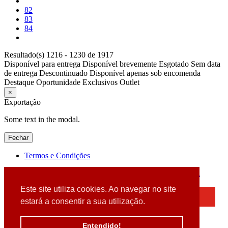
82
83
84
Resultado(s) 1216 - 1230 de 1917
Disponível para entrega
Disponível brevemente
Esgotado
Sem data
de entrega
Descontinuado
Disponível apenas sob encomenda
Destaque
Oportunidade
Exclusivos
Outlet
×
Exportação
Some text in the modal.
Fechar
Termos e Condições
2026 © DATABOX - Informática, S.A. |
Criado por
Alidata
Este site utiliza cookies. Ao navegar no site
×
estará a consentir a sua utilização.
Detectamos que está a usar um browser desatualizado
Por favor, atualize o seu browser
Entendido!