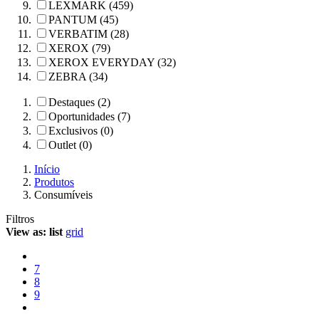
LEXMARK (459)
PANTUM (45)
VERBATIM (28)
XEROX (79)
XEROX EVERYDAY (32)
ZEBRA (34)
Destaques (2)
Oportunidades (7)
Exclusivos (0)
Outlet (0)
Início
Produtos
Consumíveis
Filtros
View as:
list
grid
7
8
9