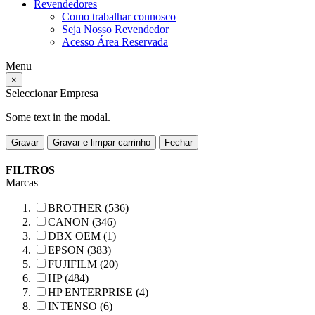
Revendedores
Como trabalhar connosco
Seja Nosso Revendedor
Acesso Área Reservada
Menu
×
Seleccionar Empresa
Some text in the modal.
Gravar
Gravar e limpar carrinho
Fechar
FILTROS
Marcas
BROTHER (536)
CANON (346)
DBX OEM (1)
EPSON (383)
FUJIFILM (20)
HP (484)
HP ENTERPRISE (4)
INTENSO (6)