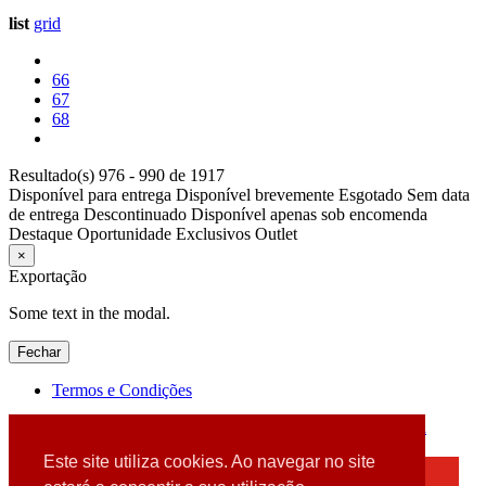
list
grid
66
67
68
Resultado(s) 976 - 990 de 1917
Disponível para entrega
Disponível brevemente
Esgotado
Sem data
de entrega
Descontinuado
Disponível apenas sob encomenda
Destaque
Oportunidade
Exclusivos
Outlet
×
Exportação
Some text in the modal.
Fechar
Termos e Condições
2026 © DATABOX - Informática, S.A. |
Criado por
Alidata
Este site utiliza cookies. Ao navegar no site
×