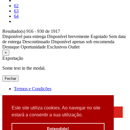
62
63
64
Resultado(s) 916 - 930 de 1917
Disponível para entrega
Disponível brevemente
Esgotado
Sem data
de entrega
Descontinuado
Disponível apenas sob encomenda
Destaque
Oportunidade
Exclusivos
Outlet
×
Exportação
Some text in the modal.
Fechar
Termos e Condições
2026 © DATABOX - Informática, S.A. |
Criado por
Alidata
Este site utiliza cookies. Ao navegar no site
×
estará a consentir a sua utilização.
Detectamos que está a usar um browser desatualizado
Por favor, atualize o seu browser
Entendido!