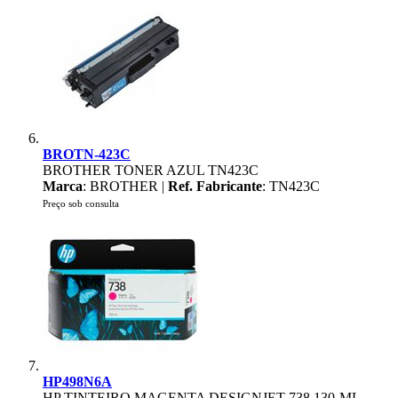
BROTN-423C
BROTHER TONER AZUL TN423C
Marca
: BROTHER |
Ref. Fabricante
: TN423C
Preço sob consulta
HP498N6A
HP TINTEIRO MAGENTA DESIGNJET 738 130-ML