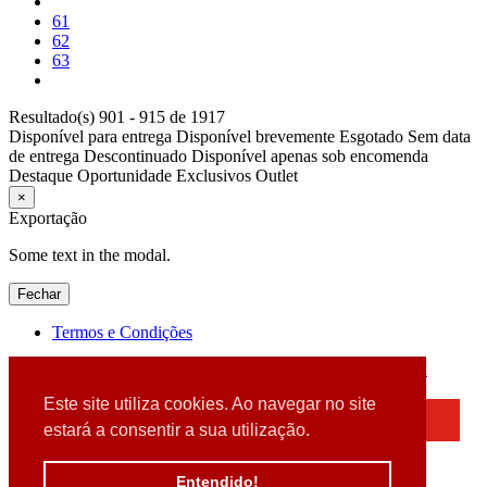
61
62
63
Resultado(s) 901 - 915 de 1917
Disponível para entrega
Disponível brevemente
Esgotado
Sem data
de entrega
Descontinuado
Disponível apenas sob encomenda
Destaque
Oportunidade
Exclusivos
Outlet
×
Exportação
Some text in the modal.
Fechar
Termos e Condições
2026 © DATABOX - Informática, S.A. |
Criado por
Alidata
Este site utiliza cookies. Ao navegar no site
×
estará a consentir a sua utilização.
Detectamos que está a usar um browser desatualizado
Por favor, atualize o seu browser
Entendido!