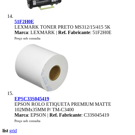
51F2H0E
LEXMARK TONER PRETO MS312/15/415 5K
Marca
: LEXMARK |
Ref. Fabricante
: 51F2H0E
Preço sob consulta
EPSC33S045419
EPSON ROLO ETIQUETA PREMIUM MATTE
102MMx35MM P/ TM-C3400
Marca
: EPSON |
Ref. Fabricante
: C33S045419
Preço sob consulta
list
grid