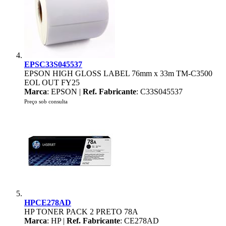
EPSC33S045537
EPSON HIGH GLOSS LABEL 76mm x 33m TM-C3500
EOL OUT FY25
Marca
: EPSON |
Ref. Fabricante
: C33S045537
Preço sob consulta
HPCE278AD
HP TONER PACK 2 PRETO 78A
Marca
: HP |
Ref. Fabricante
: CE278AD