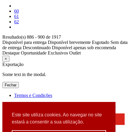
60
61
62
Resultado(s) 886 - 900 de 1917
Disponível para entrega
Disponível brevemente
Esgotado
Sem data
de entrega
Descontinuado
Disponível apenas sob encomenda
Destaque
Oportunidade
Exclusivos
Outlet
×
Exportação
Some text in the modal.
Fechar
Termos e Condições
2026 © DATABOX - Informática, S.A. |
Criado por
Alidata
Este site utiliza cookies. Ao navegar no site
×
estará a consentir a sua utilização.
Detectamos que está a usar um browser desatualizado