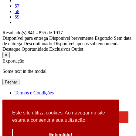
57
58
59
Resultado(s) 841 - 855 de 1917
Disponível para entrega
Disponível brevemente
Esgotado
Sem data
de entrega
Descontinuado
Disponível apenas sob encomenda
Destaque
Oportunidade
Exclusivos
Outlet
×
Exportação
Some text in the modal.
Fechar
Termos e Condições
2026 © DATABOX - Informática, S.A. |
Criado por
Alidata
Este site utiliza cookies. Ao navegar no site
×
estará a consentir a sua utilização.
Detectamos que está a usar um browser desatualizado
Por favor, atualize o seu browser
Entendido!