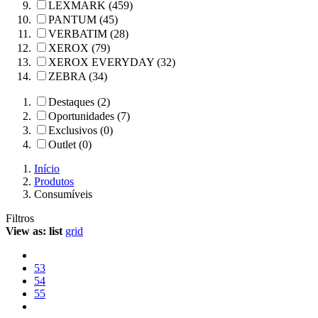
LEXMARK (459)
PANTUM (45)
VERBATIM (28)
XEROX (79)
XEROX EVERYDAY (32)
ZEBRA (34)
Destaques (2)
Oportunidades (7)
Exclusivos (0)
Outlet (0)
Início
Produtos
Consumíveis
Filtros
View as:
list
grid
53
54
55