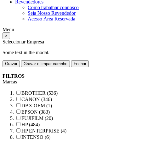
Revendedores
Como trabalhar connosco
Seja Nosso Revendedor
Acesso Área Reservada
Menu
×
Seleccionar Empresa
Some text in the modal.
Gravar
Gravar e limpar carrinho
Fechar
FILTROS
Marcas
BROTHER (536)
CANON (346)
DBX OEM (1)
EPSON (383)
FUJIFILM (20)
HP (484)
HP ENTERPRISE (4)
INTENSO (6)