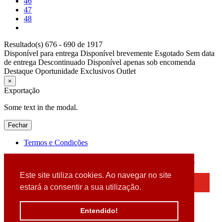
46
47
48
Resultado(s) 676 - 690 de 1917
Disponível para entrega
Disponível brevemente
Esgotado
Sem data
de entrega
Descontinuado
Disponível apenas sob encomenda
Destaque
Oportunidade
Exclusivos
Outlet
×
Exportação
Some text in the modal.
Fechar
Termos e Condições
2026 © DATABOX - Informática, S.A. |
Criado por
Alidata
Este site utiliza cookies. Ao navegar no site
×
estará a consentir a sua utilização.
Detectamos que está a usar um browser desatualizado
Por favor, atualize o seu browser
Entendido!
para garantir uma melhor experiência.