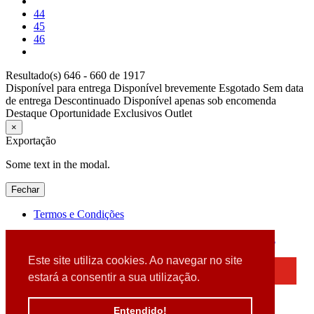
44
45
46
Resultado(s) 646 - 660 de 1917
Disponível para entrega
Disponível brevemente
Esgotado
Sem data
de entrega
Descontinuado
Disponível apenas sob encomenda
Destaque
Oportunidade
Exclusivos
Outlet
×
Exportação
Some text in the modal.
Fechar
Termos e Condições
2026 © DATABOX - Informática, S.A. |
Criado por
Alidata
Este site utiliza cookies. Ao navegar no site
×
estará a consentir a sua utilização.
Detectamos que está a usar um browser desatualizado
Por favor, atualize o seu browser
Entendido!