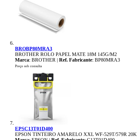
BROBP80MRA3
BROTHER ROLO PAPEL MATE 18M 145G/M2
Marca
: BROTHER |
Ref. Fabricante
: BP80MRA3
Preço sob consulta
EPSC13T01D400
EPSON TINTEIRO AMARELO XXL WF-529T/579R 20K
Marca
: EPSON |
Ref. Fabricante
: C13T01D400