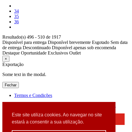
34
35
36
Resultado(s) 496 - 510 de 1917
Disponível para entrega
Disponível brevemente
Esgotado
Sem data
de entrega
Descontinuado
Disponível apenas sob encomenda
Destaque
Oportunidade
Exclusivos
Outlet
×
Exportação
Some text in the modal.
Fechar
Termos e Condições
2026 © DATABOX - Informática, S.A. |
Criado por
Alidata
Este site utiliza cookies. Ao navegar no site
×
estará a consentir a sua utilização.
Detectamos que está a usar um browser desatualizado