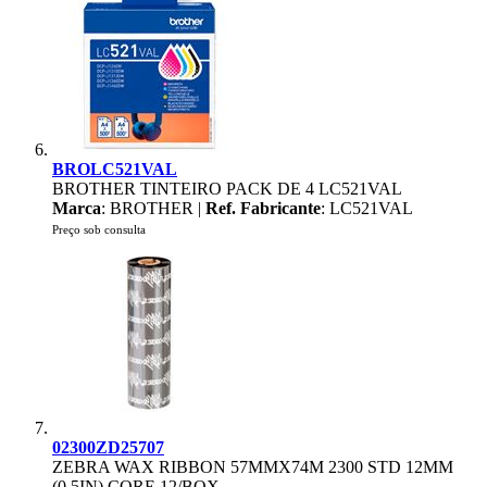
BROLC521VAL
BROTHER TINTEIRO PACK DE 4 LC521VAL
Marca
: BROTHER |
Ref. Fabricante
: LC521VAL
Preço sob consulta
02300ZD25707
ZEBRA WAX RIBBON 57MMX74M 2300 STD 12MM
(0.5IN) CORE 12/BOX