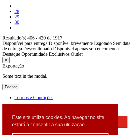
28
29
30
Resultado(s) 406 - 420 de 1917
Disponível para entrega
Disponível brevemente
Esgotado
Sem data
de entrega
Descontinuado
Disponível apenas sob encomenda
Destaque
Oportunidade
Exclusivos
Outlet
×
Exportação
Some text in the modal.
Fechar
Termos e Condições
2026 © DATABOX - Informática, S.A. |
Criado por
Alidata
Este site utiliza cookies. Ao navegar no site
×
estará a consentir a sua utilização.
Detectamos que está a usar um browser desatualizado