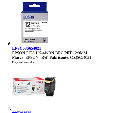
EPSC53S654021
EPSON FITA LK-4WBN BRC/PRT 12/9MM
Marca
: EPSON |
Ref. Fabricante
: C53S654021
Preço sob consulta
006R04828