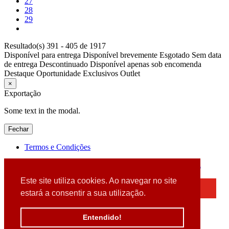
27
28
29
Resultado(s) 391 - 405 de 1917
Disponível para entrega
Disponível brevemente
Esgotado
Sem data
de entrega
Descontinuado
Disponível apenas sob encomenda
Destaque
Oportunidade
Exclusivos
Outlet
×
Exportação
Some text in the modal.
Fechar
Termos e Condições
2026 © DATABOX - Informática, S.A. |
Criado por
Alidata
Este site utiliza cookies. Ao navegar no site
×
estará a consentir a sua utilização.
Detectamos que está a usar um browser desatualizado
Por favor, atualize o seu browser
Entendido!
para garantir uma melhor experiência.