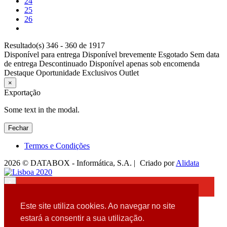
24
25
26
Resultado(s) 346 - 360 de 1917
Disponível para entrega
Disponível brevemente
Esgotado
Sem data
de entrega
Descontinuado
Disponível apenas sob encomenda
Destaque
Oportunidade
Exclusivos
Outlet
×
Exportação
Some text in the modal.
Fechar
Termos e Condições
2026 © DATABOX - Informática, S.A. |
Criado por
Alidata
×
Detectamos que está a usar um browser desatualizado
Este site utiliza cookies. Ao navegar no site
Por favor, atualize o seu browser
estará a consentir a sua utilização.
para garantir uma melhor experiência.