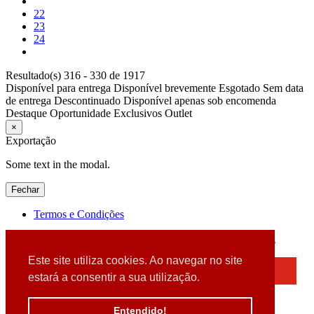
22
23
24
Resultado(s) 316 - 330 de 1917
Disponível para entrega
Disponível brevemente
Esgotado
Sem data
de entrega
Descontinuado
Disponível apenas sob encomenda
Destaque
Oportunidade
Exclusivos
Outlet
×
Exportação
Some text in the modal.
Fechar
Termos e Condições
2026 © DATABOX - Informática, S.A. |
Criado por
Alidata
Este site utiliza cookies. Ao navegar no site
×
estará a consentir a sua utilização.
Detectamos que está a usar um browser desatualizado
Por favor, atualize o seu browser
Entendido!