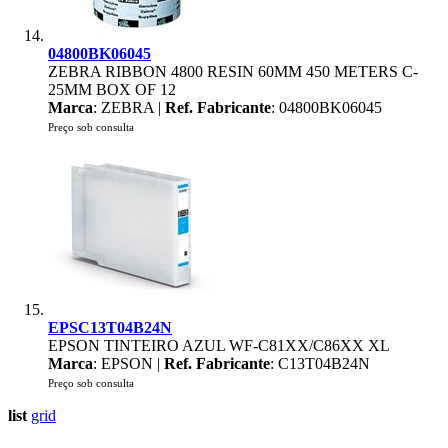
04800BK06045
ZEBRA RIBBON 4800 RESIN 60MM 450 METERS C-
25MM BOX OF 12
Marca
: ZEBRA |
Ref. Fabricante
: 04800BK06045
Preço sob consulta
EPSC13T04B24N
EPSON TINTEIRO AZUL WF-C81XX/C86XX XL
Marca
: EPSON |
Ref. Fabricante
: C13T04B24N
Preço sob consulta
list
grid