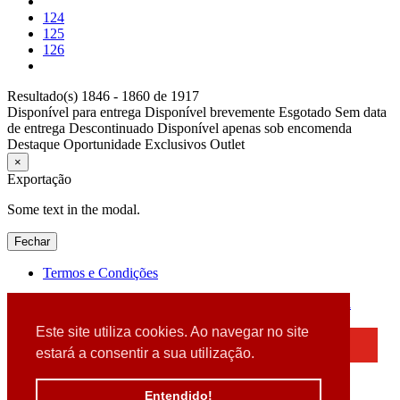
124
125
126
Resultado(s) 1846 - 1860 de 1917
Disponível para entrega
Disponível brevemente
Esgotado
Sem data
de entrega
Descontinuado
Disponível apenas sob encomenda
Destaque
Oportunidade
Exclusivos
Outlet
×
Exportação
Some text in the modal.
Fechar
Termos e Condições
2026 © DATABOX - Informática, S.A. |
Criado por
Alidata
Este site utiliza cookies. Ao navegar no site
×
estará a consentir a sua utilização.
Detectamos que está a usar um browser desatualizado
Por favor, atualize o seu browser
Entendido!