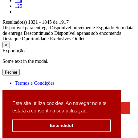
124
125
Resultado(s) 1831 - 1845 de 1917
Disponível para entrega
Disponível brevemente
Esgotado
Sem data
de entrega
Descontinuado
Disponível apenas sob encomenda
Destaque
Oportunidade
Exclusivos
Outlet
×
Exportação
Some text in the modal.
Fechar
Termos e Condições
2026 © DATABOX - Informática, S.A. |
Criado por
Alidata
Este site utiliza cookies. Ao navegar no site
×
estará a consentir a sua utilização.
Detectamos que está a usar um browser desatualizado
Por favor, atualize o seu browser
Entendido!
para garantir uma melhor experiência.