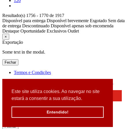
120
Resultado(s) 1756 - 1770 de 1917
Disponível para entrega
Disponível brevemente
Esgotado
Sem data
de entrega
Descontinuado
Disponível apenas sob encomenda
Destaque
Oportunidade
Exclusivos
Outlet
×
Exportação
Some text in the modal.
Fechar
Termos e Condições
2026 © DATABOX - Informática, S.A. |
Criado por
Alidata
Este site utiliza cookies. Ao navegar no site
×
estará a consentir a sua utilização.
Detectamos que está a usar um browser desatualizado
Por favor, atualize o seu browser
Entendido!
para garantir uma melhor experiência.
Fechar