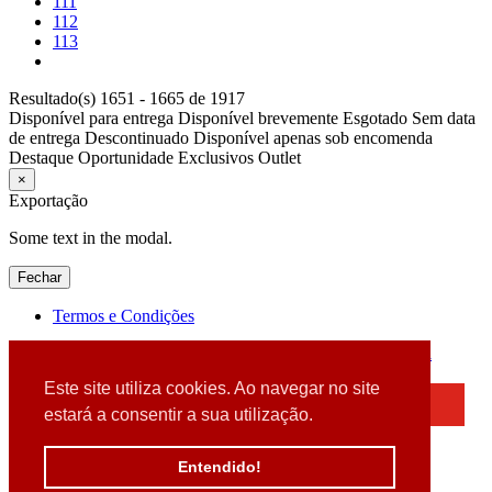
111
112
113
Resultado(s) 1651 - 1665 de 1917
Disponível para entrega
Disponível brevemente
Esgotado
Sem data
de entrega
Descontinuado
Disponível apenas sob encomenda
Destaque
Oportunidade
Exclusivos
Outlet
×
Exportação
Some text in the modal.
Fechar
Termos e Condições
2026 © DATABOX - Informática, S.A. |
Criado por
Alidata
Este site utiliza cookies. Ao navegar no site
×
estará a consentir a sua utilização.
Detectamos que está a usar um browser desatualizado
Por favor, atualize o seu browser
Entendido!
para garantir uma melhor experiência.