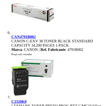
CAN4791B002
CANON C-EXV 38 TONER BLACK STANDARD
CAPACITY 34.200 PAGES 1-PACK
Marca
: CANON |
Ref. Fabricante
: 4791B002
Preço sob consulta
C2320K0
LEXMARK TONER PRETO PROG RET C/MC23/4/5xx