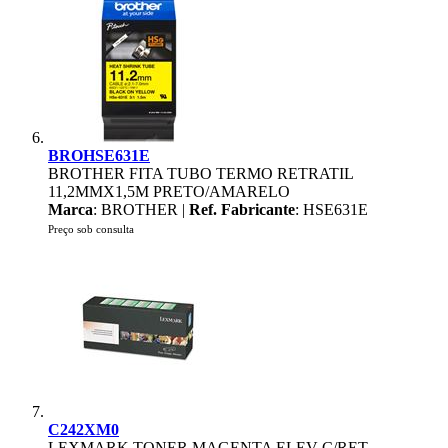
BROHSE631E
BROTHER FITA TUBO TERMO RETRATIL
11,2MMX1,5M PRETO/AMARELO
Marca
: BROTHER |
Ref. Fabricante
: HSE631E
Preço sob consulta
C242XM0
LEXMARK TONER MAGENTA ELEV C/RET