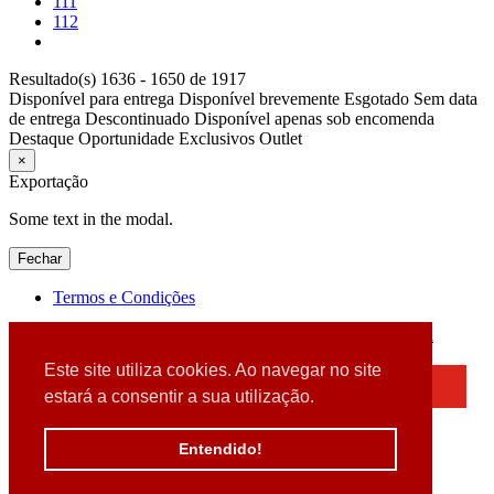
111
112
Resultado(s) 1636 - 1650 de 1917
Disponível para entrega
Disponível brevemente
Esgotado
Sem data
de entrega
Descontinuado
Disponível apenas sob encomenda
Destaque
Oportunidade
Exclusivos
Outlet
×
Exportação
Some text in the modal.
Fechar
Termos e Condições
2026 © DATABOX - Informática, S.A. |
Criado por
Alidata
Este site utiliza cookies. Ao navegar no site
×
estará a consentir a sua utilização.
Detectamos que está a usar um browser desatualizado
Por favor, atualize o seu browser
Entendido!
para garantir uma melhor experiência.