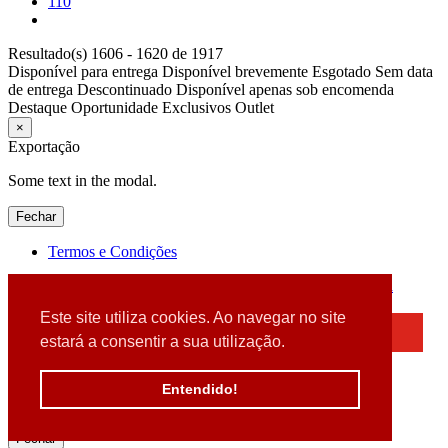
110
Resultado(s) 1606 - 1620 de 1917
Disponível para entrega
Disponível brevemente
Esgotado
Sem data
de entrega
Descontinuado
Disponível apenas sob encomenda
Destaque
Oportunidade
Exclusivos
Outlet
×
Exportação
Some text in the modal.
Fechar
Termos e Condições
2026 © DATABOX - Informática, S.A. |
Criado por
Alidata
Este site utiliza cookies. Ao navegar no site
×
estará a consentir a sua utilização.
Detectamos que está a usar um browser desatualizado
Por favor, atualize o seu browser
Entendido!
para garantir uma melhor experiência.
Fechar