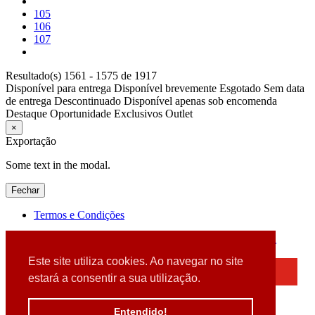
105
106
107
Resultado(s) 1561 - 1575 de 1917
Disponível para entrega
Disponível brevemente
Esgotado
Sem data
de entrega
Descontinuado
Disponível apenas sob encomenda
Destaque
Oportunidade
Exclusivos
Outlet
×
Exportação
Some text in the modal.
Fechar
Termos e Condições
2026 © DATABOX - Informática, S.A. |
Criado por
Alidata
Este site utiliza cookies. Ao navegar no site
×
estará a consentir a sua utilização.
Detectamos que está a usar um browser desatualizado
Por favor, atualize o seu browser
Entendido!