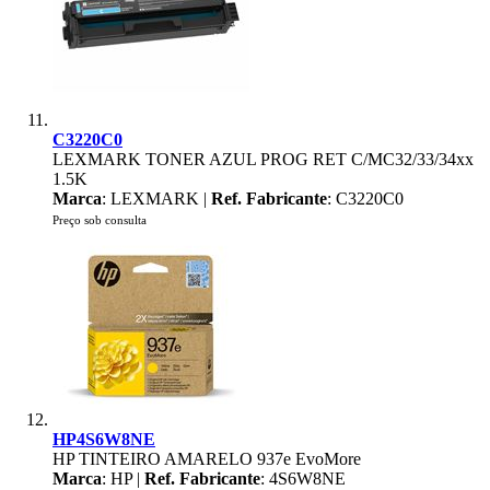
C3220C0
LEXMARK TONER AZUL PROG RET C/MC32/33/34xx
1.5K
Marca
: LEXMARK |
Ref. Fabricante
: C3220C0
Preço sob consulta
HP4S6W8NE
HP TINTEIRO AMARELO 937e EvoMore
Marca
: HP |
Ref. Fabricante
: 4S6W8NE