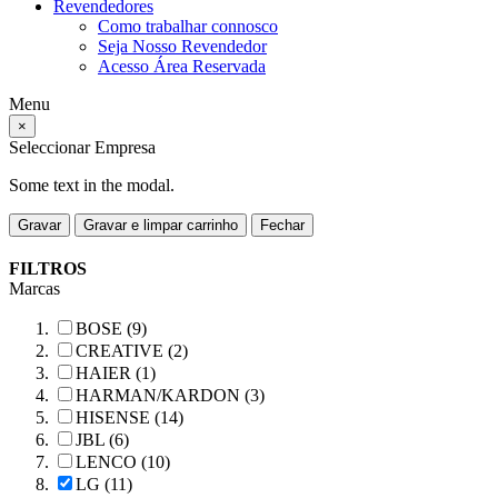
Revendedores
Como trabalhar connosco
Seja Nosso Revendedor
Acesso Área Reservada
Menu
×
Seleccionar Empresa
Some text in the modal.
Gravar
Gravar e limpar carrinho
Fechar
FILTROS
Marcas
BOSE (9)
CREATIVE (2)
HAIER (1)
HARMAN/KARDON (3)
HISENSE (14)
JBL (6)
LENCO (10)
LG (11)