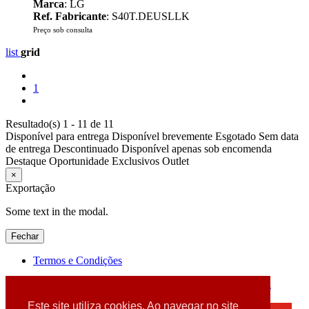
Marca
: LG
Ref. Fabricante
: S40T.DEUSLLK
Preço sob consulta
list
grid
1
Resultado(s) 1 - 11 de 11
Disponível para entrega
Disponível brevemente
Esgotado
Sem data
de entrega
Descontinuado
Disponível apenas sob encomenda
Destaque
Oportunidade
Exclusivos
Outlet
×
Exportação
Some text in the modal.
Fechar
Termos e Condições
2026 © DATABOX - Informática, S.A. |
Criado por
Alidata
Este site utiliza cookies. Ao navegar no site