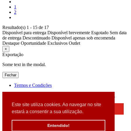
1
2
Resultado(s) 1 - 15 de 17
Disponível para entrega
Disponível brevemente
Esgotado
Sem data
de entrega
Descontinuado
Disponível apenas sob encomenda
Destaque
Oportunidade
Exclusivos
Outlet
×
Exportação
Some text in the modal.
Fechar
Termos e Condições
2026 © DATABOX - Informática, S.A. |
Criado por
Alidata
Este site utiliza cookies. Ao navegar no site
×
estará a consentir a sua utilização.
Detectamos que está a usar um browser desatualizado
Por favor, atualize o seu browser
Entendido!
para garantir uma melhor experiência.