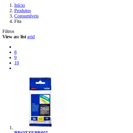
Início
Produtos
Consumíveis
Fita
Filtros
View as:
list
grid
8
9
10
BROTZEPR955