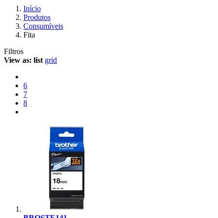
Início
Produtos
Consumíveis
Fita
Filtros
View as:
list
grid
6
7
8
BROSTE141