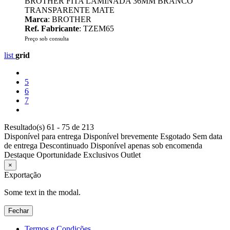
BROTHER FITA LAMINADA 36MM BRANCO
TRANSPARENTE MATE
Marca
: BROTHER
Ref. Fabricante
: TZEM65
Preço sob consulta
list
grid
5
6
7
Resultado(s) 61 - 75 de 213
Disponível para entrega
Disponível brevemente
Esgotado
Sem data
de entrega
Descontinuado
Disponível apenas sob encomenda
Destaque
Oportunidade
Exclusivos
Outlet
×
Exportação
Some text in the modal.
Fechar
Termos e Condições