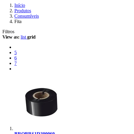
Início
Produtos
Consumíveis
Fita
Filtros
View as:
list
grid
5
6
7
BROBRS1D300060