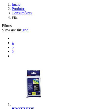
Início
Produtos
Consumíveis
Fita
Filtros
View as:
list
grid
4
5
6
BROTZE325