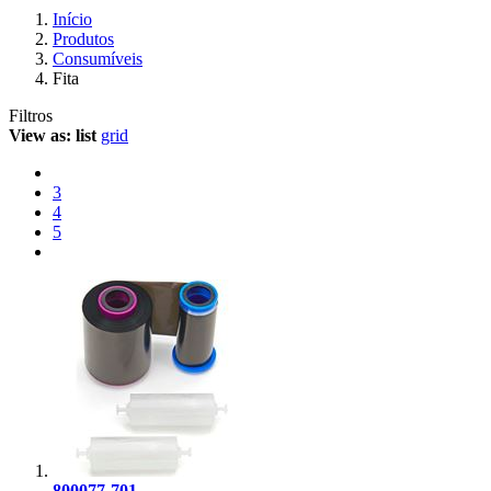
Início
Produtos
Consumíveis
Fita
Filtros
View as:
list
grid
3
4
5
800077-701