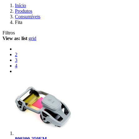
Início
Produtos
Consumíveis
Fita
Filtros
View as:
list
grid
2
3
4
800300-250EM