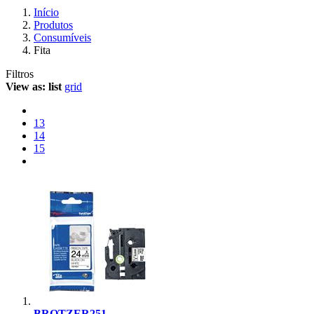
Início
Produtos
Consumíveis
Fita
Filtros
View as:
list
grid
13
14
15
BROTZER251