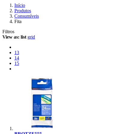
Início
Produtos
Consumíveis
Fita
Filtros
View as:
list
grid
13
14
15
BROTZE555