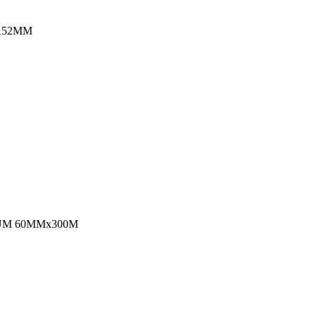
152MM
UM 60MMx300M