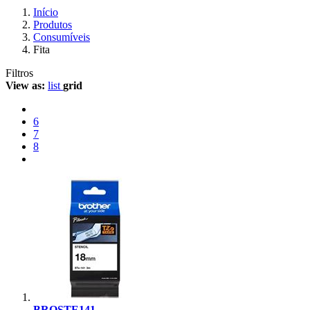
Início
Produtos
Consumíveis
Fita
Filtros
View as:
list
grid
6
7
8
BROSTE141