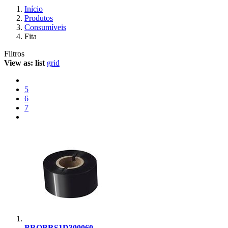
Início
Produtos
Consumíveis
Fita
Filtros
View as:
list
grid
5
6
7
BROBRS1D300060