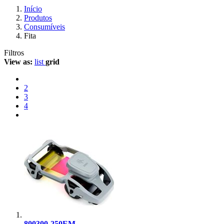
Início
Produtos
Consumíveis
Fita
Filtros
View as:
list
grid
2
3
4
800300-250EM