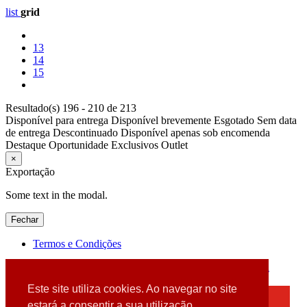
list
grid
13
14
15
Resultado(s) 196 - 210 de 213
Disponível para entrega
Disponível brevemente
Esgotado
Sem data
de entrega
Descontinuado
Disponível apenas sob encomenda
Destaque
Oportunidade
Exclusivos
Outlet
×
Exportação
Some text in the modal.
Fechar
Termos e Condições
2026 © DATABOX - Informática, S.A. |
Criado por
Alidata
Este site utiliza cookies. Ao navegar no site
×
estará a consentir a sua utilização.
Detectamos que está a usar um browser desatualizado