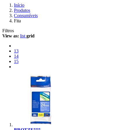
Início
Produtos
Consumíveis
Fita
Filtros
View as:
list
grid
13
14
15
BROTZE555