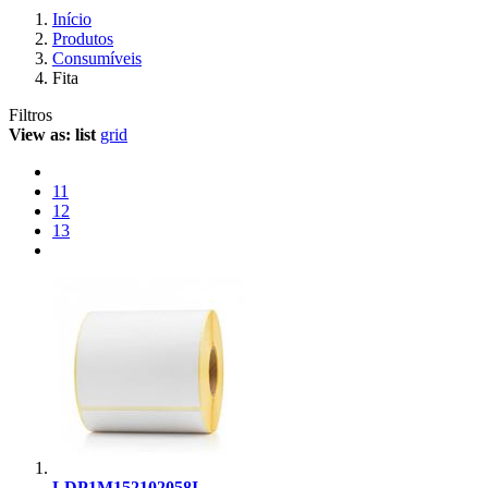
Início
Produtos
Consumíveis
Fita
Filtros
View as:
list
grid
11
12
13
LDP1M152102058I