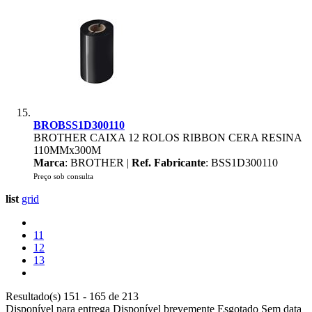
BROBSS1D300110
BROTHER CAIXA 12 ROLOS RIBBON CERA RESINA
110MMx300M
Marca
: BROTHER |
Ref. Fabricante
: BSS1D300110
Preço sob consulta
list
grid
11
12
13
Resultado(s) 151 - 165 de 213
Disponível para entrega
Disponível brevemente
Esgotado
Sem data