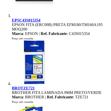
EPSC43S015354
EPSON FITA (ERC09B) PRETA EFM180/TM160A195
MOQ200
Marca
: EPSON |
Ref. Fabricante
: C43S015354
Preço sob consulta
BROTZE721
BROTHER FITA LAMINADA 9MM PRETO/VERDE
Marca
: BROTHER |
Ref. Fabricante
: TZE721
Preço sob consulta