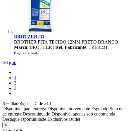
BROTZER231
BROTHER FITA TECIDO 12MM PRETO BRANCO
Marca
: BROTHER |
Ref. Fabricante
: TZER231
Preço sob consulta
list
grid
1
2
3
Resultado(s) 1 - 15 de 213
Disponível para entrega
Disponível brevemente
Esgotado
Sem data
de entrega
Descontinuado
Disponível apenas sob encomenda
Destaque
Oportunidade
Exclusivos
Outlet
×
Exportação